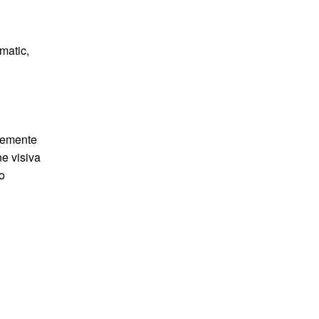
matic,
icemente
ne visiva
co